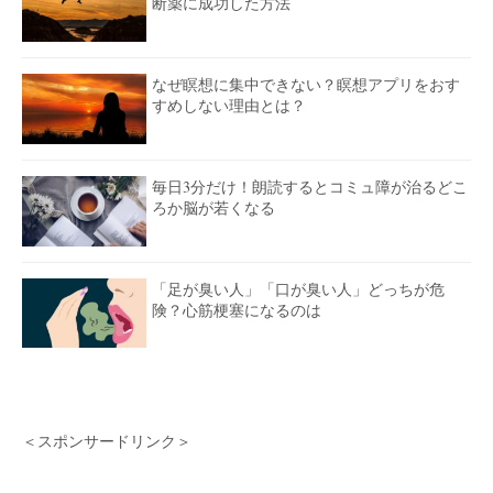
断薬に成功した方法
なぜ瞑想に集中できない？瞑想アプリをおす
すめしない理由とは？
毎日3分だけ！朗読するとコミュ障が治るどこ
ろか脳が若くなる
「足が臭い人」「口が臭い人」どっちが危
険？心筋梗塞になるのは
＜スポンサードリンク＞