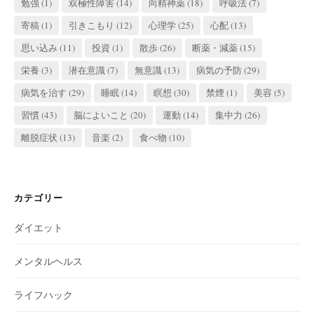
勉強
(1)
双極性障害
(14)
向精神薬
(18)
呼吸法
(7)
寄稿
(1)
引きこもり
(12)
心理学
(25)
心配
(13)
思い込み
(11)
投資
(1)
散歩
(26)
断薬・減薬
(15)
栄養
(3)
潜在意識
(7)
無意識
(13)
病気の予防
(29)
病気を治す
(29)
睡眠
(14)
瞑想
(30)
禁煙
(1)
美容
(5)
習慣
(43)
脳によいこと
(20)
運動
(14)
集中力
(26)
離脱症状
(13)
音楽
(2)
食べ物
(10)
カテゴリー
ダイエット
メンタルヘルス
ライフハック