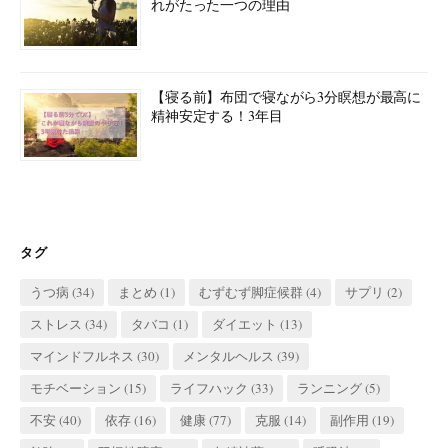
れがたった一つの理由
【寝る前】布団で寝ながら3分瞑想が最高に
精神安定する！3年目
タグ
うつ病
(34)
まとめ
(1)
むずむず脚症候群
(4)
サプリ
(2)
ストレス
(34)
タバコ
(1)
ダイエット
(13)
マインドフルネス
(30)
メンタルヘルス
(39)
モチベーション
(15)
ライフハック
(33)
ランニング
(5)
不安
(40)
依存
(16)
健康
(77)
克服
(14)
副作用
(19)