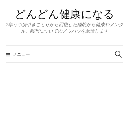
コ
どんどん健康になる
ン
テ
7年うつ病引きこもりから回復した経験から健康やメンタ
ン
ル、瞑想についてのノウハウを配信します
ツ
へ
ス
メニュー
検
キ
ッ
索
プ
: