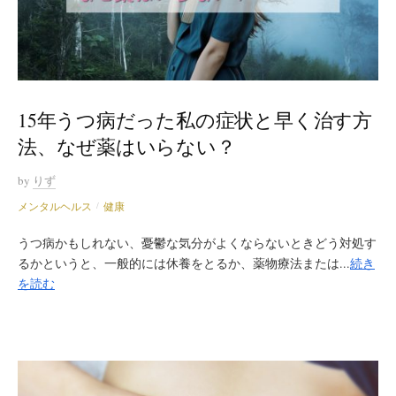
15年うつ病だった私の症状と早く治す方
法、なぜ薬はいらない？
by
りず
メンタルヘルス
健康
/
うつ病かもしれない、憂鬱な気分がよくならないときどう対処す
るかというと、一般的には休養をとるか、薬物療法または...
続き
を読む