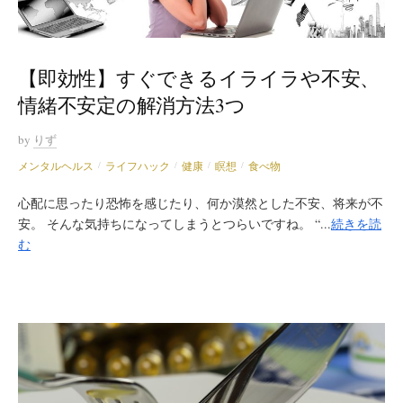
【即効性】すぐできるイライラや不安、
情緒不安定の解消方法3つ
by
りず
メンタルヘルス
ライフハック
健康
瞑想
食べ物
/
/
/
/
心配に思ったり恐怖を感じたり、何か漠然とした不安、将来が不
安。 そんな気持ちになってしまうとつらいですね。 “...
続きを読
む