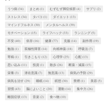
うつ病
(34)
まとめ
(1)
むずむず脚症候群
(4)
サプリ
(2)
ストレス
(34)
タバコ
(1)
ダイエット
(13)
マインドフルネス
(30)
メンタルヘルス
(39)
モチベーション
(15)
ライフハック
(33)
ランニング
(5)
不安
(40)
依存
(16)
健康
(77)
克服
(14)
副作用
(19)
勉強
(1)
双極性障害
(14)
向精神薬
(18)
呼吸法
(7)
寄稿
(1)
引きこもり
(12)
心理学
(25)
心配
(13)
思い込み
(11)
投資
(1)
散歩
(26)
断薬・減薬
(15)
栄養
(3)
潜在意識
(7)
無意識
(13)
病気の予防
(29)
病気を治す
(29)
睡眠
(14)
瞑想
(30)
禁煙
(1)
美容
(5)
習慣
(43)
脳によいこと
(20)
運動
(14)
集中力
(26)
離脱症状
(13)
音楽
(2)
食べ物
(10)