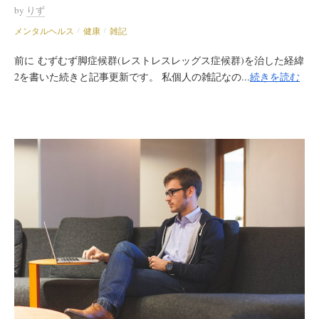
by
りず
メンタルヘルス
健康
雑記
/
/
前に むずむず脚症候群(レストレスレッグス症候群)を治した経緯
2を書いた続きと記事更新です。 私個人の雑記なの...
続きを読む