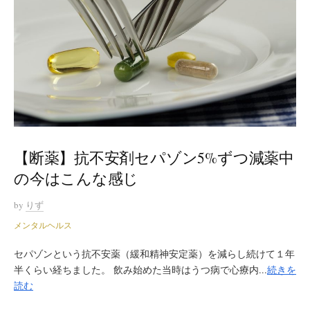
【断薬】抗不安剤セパゾン5%ずつ減薬中
の今はこんな感じ
by
りず
メンタルヘルス
セパゾンという抗不安薬（緩和精神安定薬）を減らし続けて１年
半くらい経ちました。 飲み始めた当時はうつ病で心療内...
続きを
読む