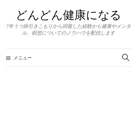
コ
どんどん健康になる
ン
テ
7年うつ病引きこもりから回復した経験から健康やメンタ
ン
ル、瞑想についてのノウハウを配信します
ツ
へ
ス
メニュー
検
キ
ッ
索
プ
: