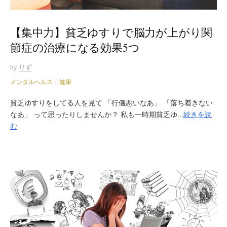
【集中力】貧乏ゆすりで脳力が上がり関
節症の治療になる効果5つ
by
りず
メンタルヘルス
健康
/
貧乏ゆすりをしてる人を見て 「行儀悪いなあ」 「落ち着きない
なあ」 って思ったりしませんか？ 私も一時期貧乏ゆ...
続きを読
む