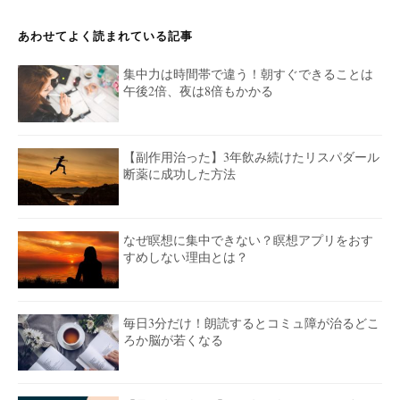
あわせてよく読まれている記事
集中力は時間帯で違う！朝すぐできることは
午後2倍、夜は8倍もかかる
【副作用治った】3年飲み続けたリスパダール
断薬に成功した方法
なぜ瞑想に集中できない？瞑想アプリをおす
すめしない理由とは？
毎日3分だけ！朗読するとコミュ障が治るどこ
ろか脳が若くなる