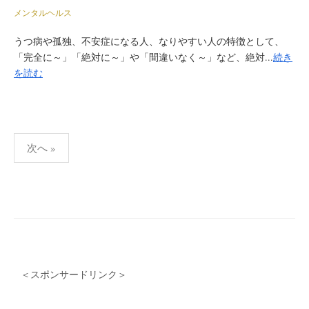
メンタルヘルス
うつ病や孤独、不安症になる人、なりやすい人の特徴として、
「完全に～」「絶対に～」や「間違いなく～」など、絶対...
続き
を読む
次へ »
投
稿
ナ
ビ
ゲ
ー
＜スポンサードリンク＞
シ