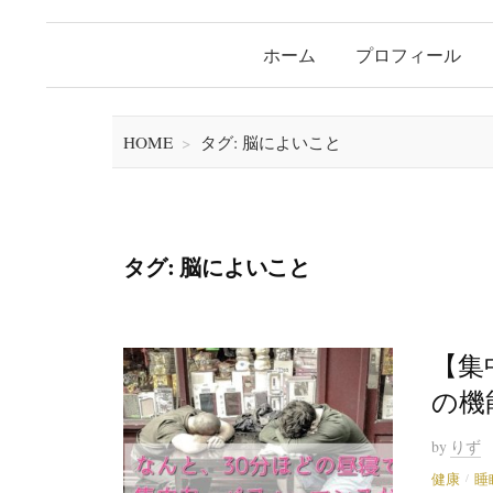
ホーム
プロフィール
HOME
>
タグ: 脳によいこと
タグ: 脳によいこと
【集
の機
by
りず
/
健康
睡