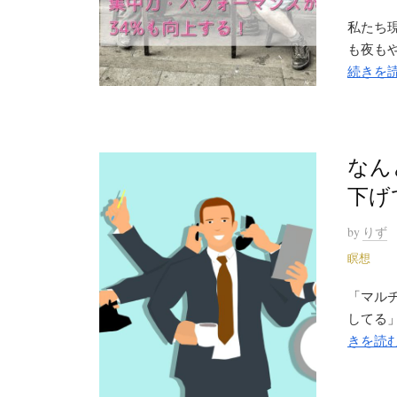
私たち
も夜もや
続きを
なん
下げ
by
りず
瞑想
「マル
してる」
きを読