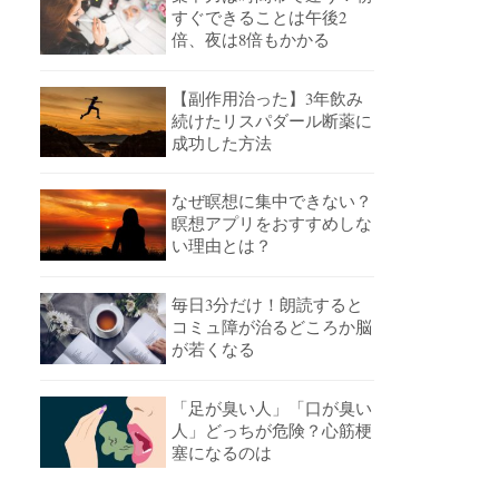
すぐできることは午後2
倍、夜は8倍もかかる
【副作用治った】3年飲み
続けたリスパダール断薬に
成功した方法
なぜ瞑想に集中できない？
瞑想アプリをおすすめしな
い理由とは？
毎日3分だけ！朗読すると
コミュ障が治るどころか脳
が若くなる
「足が臭い人」「口が臭い
人」どっちが危険？心筋梗
塞になるのは