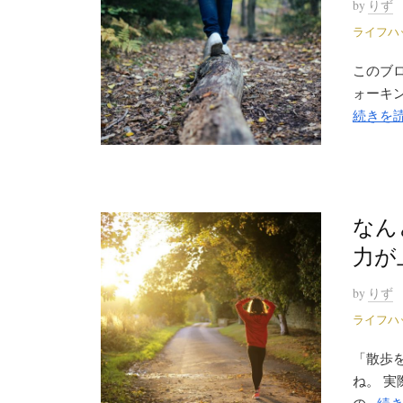
by
りず
ライフハ
このブ
ォーキン
続きを
なん
力が
by
りず
ライフハ
「散歩
ね。 