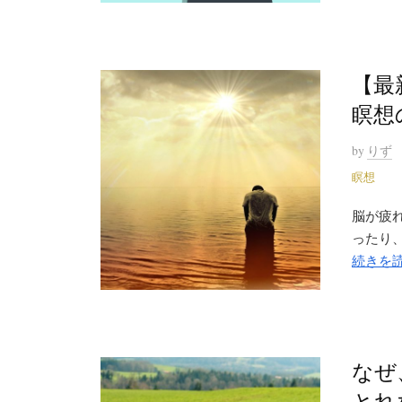
【最
瞑想
by
りず
瞑想
脳が疲
ったり、
続きを
なぜ
とれ