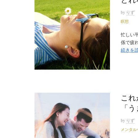
by
りず
瞑想
忙しい
係で疲れ
続きを
これ
「う
by
りず
メンタル