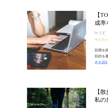
【T
成率
by
りず
ライフハ
目標を紙
目的を書
きを読
【散
私の