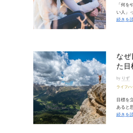
「何を
い人」っ
続きを
なぜ
た目
by
りず
ライフハ
目標を
あると思
続きを