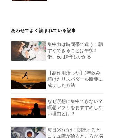
あわせてよく読まれている記事
集中力は時間帯で違う！朝
すぐできることは午後2
倍、夜は8倍もかかる
【副作用治った】3年飲み
続けたリスパダール断薬に
成功した方法
なぜ瞑想に集中できない？
瞑想アプリをおすすめしな
い理由とは？
毎日3分だけ！朗読すると
コミュ障が治るどころか脳