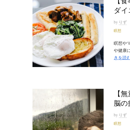
【食
ダイ
by
りず
瞑想
瞑想や
や健康に
きを読
【無
脳の
by
りず
瞑想