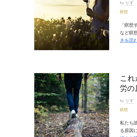
by
りず
瞑想
「瞑想
など瞑想
きを読
これ
労の
by
りず
瞑想
私たち
る原因に