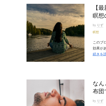
【最
瞑想
by
りず
瞑想
このブ
効果があ
続きを
なん
布団
by
りず