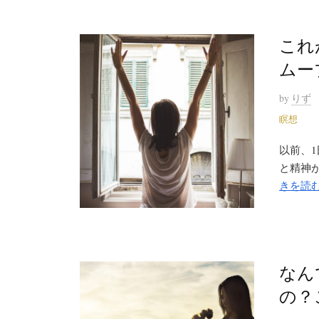
これ
ムー
by
りず
瞑想
以前、
と精神が
きを読
なん
の？