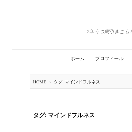
コ
ン
テ
ン
7年うつ病引きこも
ツ
へ
ス
ホーム
プロフィール
キ
ッ
プ
HOME
>
タグ: マインドフルネス
タグ: マインドフルネス