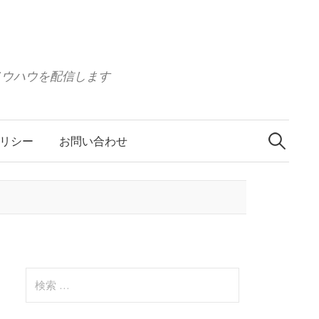
ノウハウを配信します
リシー
お問い合わせ
検
索
:
検
索
: