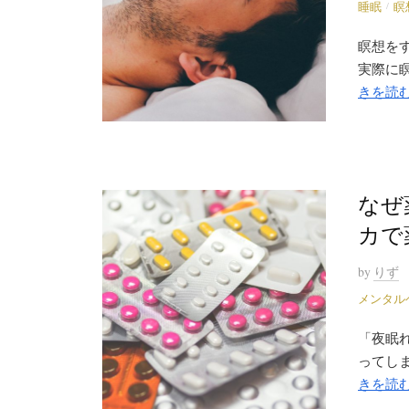
/
睡眠
瞑
瞑想を
実際に瞑
きを読
なぜ
カで
by
りず
メンタル
「夜眠
ってしま
きを読