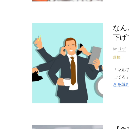
なん
下げ
by
りず
瞑想
「マル
してる」
きを読