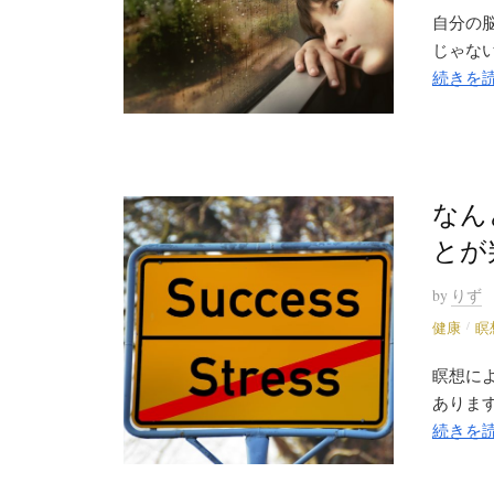
自分の
じゃない
続きを
なん
とが
by
りず
/
健康
瞑
瞑想に
あります
続きを