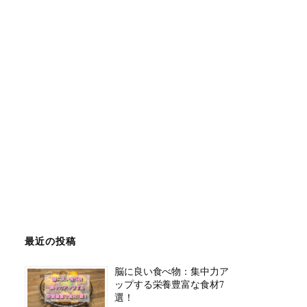
最近の投稿
脳に良い食べ物：集中力ア
ップする栄養豊富な食材7
選！