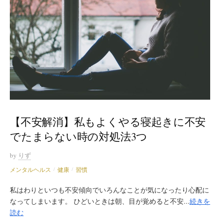
【不安解消】私もよくやる寝起きに不安
でたまらない時の対処法3つ
by
りず
メンタルヘルス
健康
習慣
/
/
私はわりといつも不安傾向でいろんなことが気になったり心配に
なってしまいます。 ひどいときは朝、目が覚めると不安...
続きを
読む