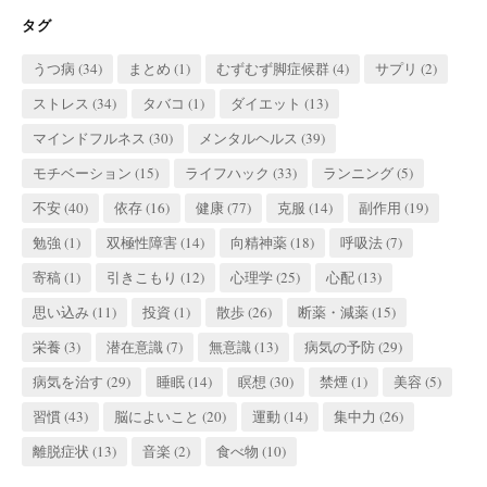
タグ
うつ病
(34)
まとめ
(1)
むずむず脚症候群
(4)
サプリ
(2)
ストレス
(34)
タバコ
(1)
ダイエット
(13)
マインドフルネス
(30)
メンタルヘルス
(39)
モチベーション
(15)
ライフハック
(33)
ランニング
(5)
不安
(40)
依存
(16)
健康
(77)
克服
(14)
副作用
(19)
勉強
(1)
双極性障害
(14)
向精神薬
(18)
呼吸法
(7)
寄稿
(1)
引きこもり
(12)
心理学
(25)
心配
(13)
思い込み
(11)
投資
(1)
散歩
(26)
断薬・減薬
(15)
栄養
(3)
潜在意識
(7)
無意識
(13)
病気の予防
(29)
病気を治す
(29)
睡眠
(14)
瞑想
(30)
禁煙
(1)
美容
(5)
習慣
(43)
脳によいこと
(20)
運動
(14)
集中力
(26)
離脱症状
(13)
音楽
(2)
食べ物
(10)