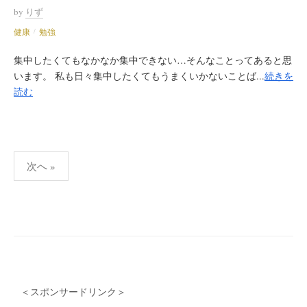
by
りず
健康
勉強
/
集中したくてもなかなか集中できない…そんなことってあると思
います。 私も日々集中したくてもうまくいかないことば...
続きを
読む
次へ »
投
稿
ナ
ビ
ゲ
ー
＜スポンサードリンク＞