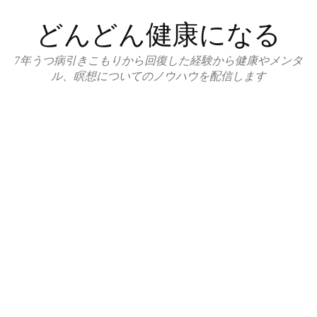
コ
どんどん健康になる
ン
テ
7年うつ病引きこもりから回復した経験から健康やメンタ
ン
ル、瞑想についてのノウハウを配信します
ツ
へ
ス
キ
ッ
プ