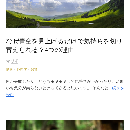
なぜ青空を見上げるだけで気持ちを切り
替えられる？4つの理由
by
りず
健康
心理学
習慣
/
/
何か失敗したり、どうもモヤモヤして気持ちが下がったり、いま
いち気分が乗らないときってあると思います。 そんなと...
続きを
読む