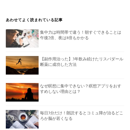
あわせてよく読まれている記事
集中力は時間帯で違う！朝すぐできることは
午後2倍、夜は8倍もかかる
【副作用治った】3年飲み続けたリスパダール
断薬に成功した方法
なぜ瞑想に集中できない？瞑想アプリをおす
すめしない理由とは？
毎日3分だけ！朗読するとコミュ障が治るどこ
ろか脳が若くなる