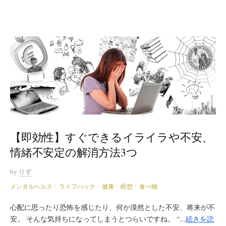
【即効性】すぐできるイライラや不安、
情緒不安定の解消方法3つ
by
りず
メンタルヘルス
ライフハック
健康
瞑想
食べ物
/
/
/
/
心配に思ったり恐怖を感じたり、何か漠然とした不安、将来が不
安。 そんな気持ちになってしまうとつらいですね。 “...
続きを読