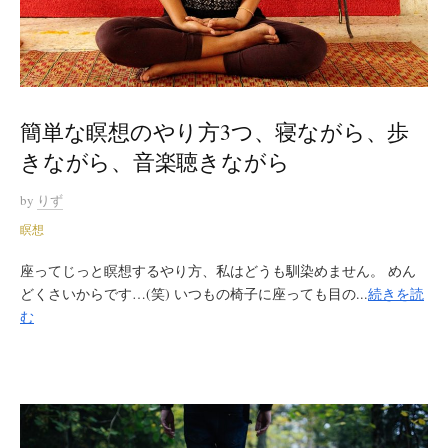
簡単な瞑想のやり方3つ、寝ながら、歩
きながら、音楽聴きながら
by
りず
瞑想
座ってじっと瞑想するやり方、私はどうも馴染めません。 めん
どくさいからです…(笑) いつもの椅子に座っても目の...
続きを読
む