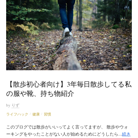
【散歩初心者向け】3年毎日散歩してる私
の服や靴、持ち物紹介
by
りず
ライフハック
健康
習慣
/
/
このブログでは散歩がいいってよく言ってますが、 散歩やウォ
ーキングをやったことがない人が始めるためにどうしたら...
続き